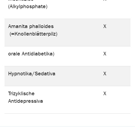
(Alkylphosphate)
Amanita phalloides
X
(=Knollenblätterpilz)
orale Antidiabetika)
X
Hypnotika/Sedativa
X
Trizyklische
X
Antidepressiva