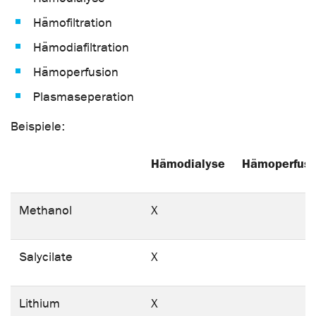
Hämofiltration
Hämodiafiltration
Hämoperfusion
Plasmaseperation
Beispiele:
Hämodialyse
Hämoperfusi
Methanol
X
Salycilate
X
Lithium
X