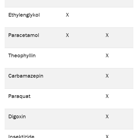
Ethylenglykol
X
Paracetamol
X
X
Theophyllin
X
Carbamazepin
X
Paraquat
X
Digoxin
X
Insektizide
X