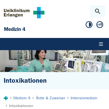
Zum Hauptinhalt springen
Skip to page footer
Medizin 4
Intoxikationen
Sie sind hier:
Medizin 4
Ärzte & Zuweiser
Intensivmedizin
Intoxikationen