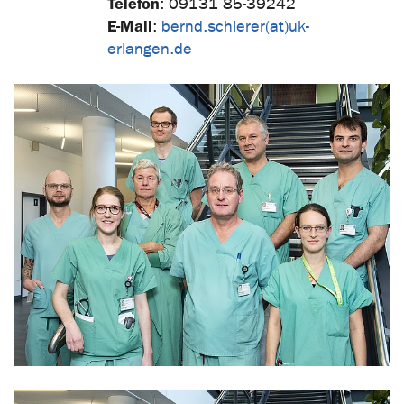
Telefon
:
09131 85-39242
E-Mail
:
bernd.schierer(at)uk-
erlangen.de