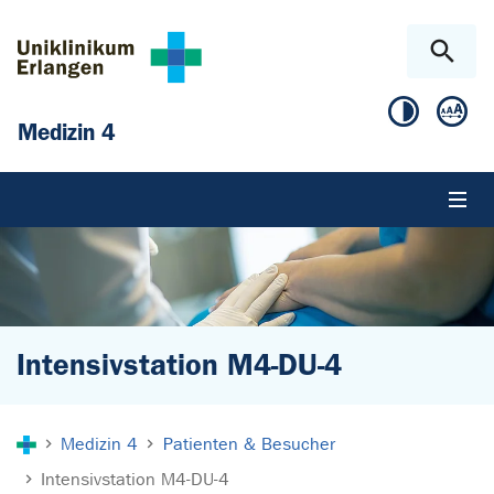
Zum Hauptinhalt springen
Skip to page footer
Medizin 4
Intensivstation M4-DU-4
Sie sind hier:
Medizin 4
Patienten & Besucher
Intensivstation M4-DU-4