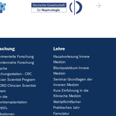
rschung
Lehre
rimentelle Forschung
Hauptvorlesung Innere
Medizin
entennahe Forschung
Blockpraktikum Innere
ische
Medizin
chungsstation - CRC
Seminar Grundlagen der
ician Scientist Program
Inneren Medizin
RD Clinician Scientist
Kurs Einführung in die
gram
Klinische Medizin
ür die
Wahlpflichtfächer
entransplantation
Praktisches Jahr
tNTx
Famulatur
ikationen