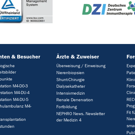
nten & Besucher
Ärzte & Zuweiser
Fo
logische
Überweisung / Einweisung
Expe
itsbilder
Nierenbiopsien
Pati
punkte
Shunt-Chirurgie
Klin
tation M4-D0-3
Fors
Dialysekatheter
vstation M4-DU-4
Clin
Intensivmedizin
station M4-DU-5
RECO
Renale Denervation
Pro
hulambulanz M4-
Fortbildung
Fit f
NEPHRO News. Newsletter
Nier
ransplantation
der Medizin 4
smar
stunden
Publ