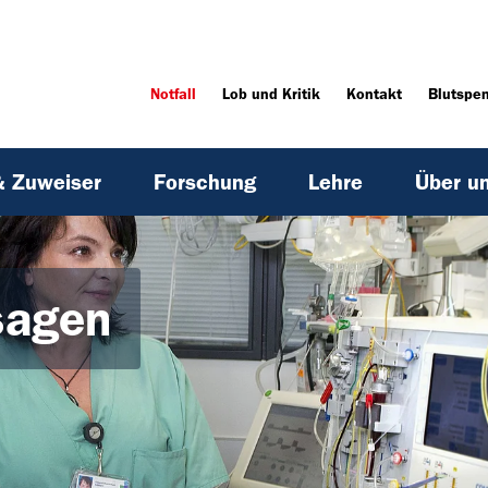
Notfall
Lob und Kritik
Kontakt
Blutspe
& Zuweiser
Forschung
Lehre
Über u
sagen