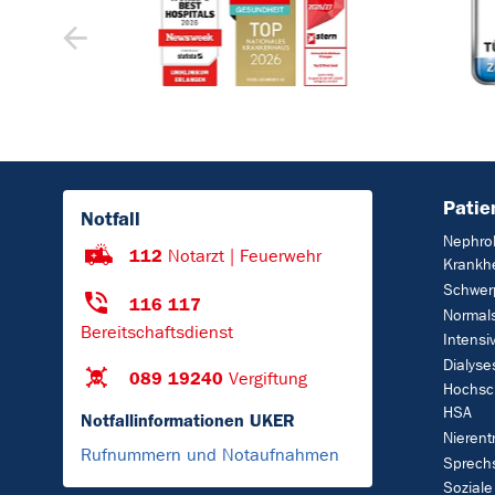
Patie
Notfall
Nephro
112
Notarzt | Feuerwehr
Krankhe
Schwer
116 117
Normals
Bereitschaftsdienst
Intensi
Dialyse
089 19240
Vergiftung
Hochsc
HSA
Notfallinformationen UKER
Nierent
Rufnummern und Notaufnahmen
Sprech
Soziale