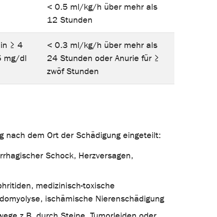
< 0.5 ml/kg/h über mehr als
12 Stunden
in ≥ 4
< 0.3 ml/kg/h über mehr als
5 mg/dl
24 Stunden oder Anurie für ≥
zwöf Stunden
ig nach dem Ort der Schädigung eingeteilt:
rrhagischer Schock, Herzversagen,
hritiden, medizinisch-toxische
habdomyolyse, ischämische Nierenschädigung
wege z.B. durch Steine, Tumorleiden oder