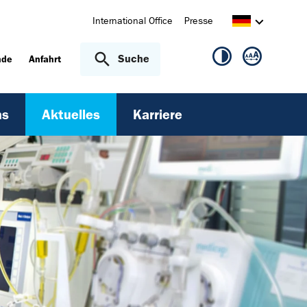
International Office
Presse
Suche
nde
Anfahrt
ns
Aktuelles
Karriere