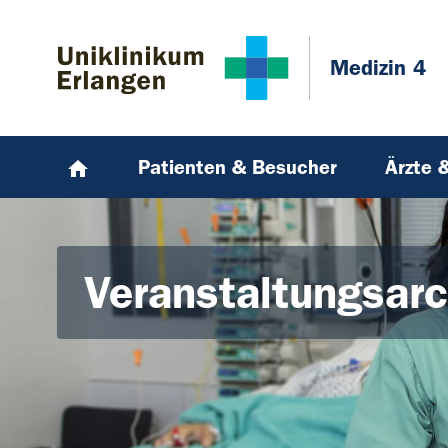
Zum Hauptinhalt springen
Skip to page footer
Medizin 4
Patienten & Besucher
Ärzte 
Veranstaltungsarc