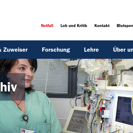
Notfall
Lob und Kritik
Kontakt
Blutspe
& Zuweiser
Forschung
Lehre
Über u
hiv