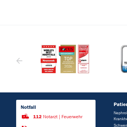
Patie
Notfall
Nephro
112
Notarzt | Feuerwehr
Krankhe
Schwer