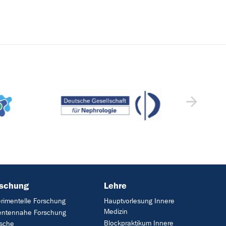
rschung
Lehre
rimentelle Forschung
Hauptvorlesung Innere
Medizin
entennahe Forschung
Blockpraktikum Innere
ische