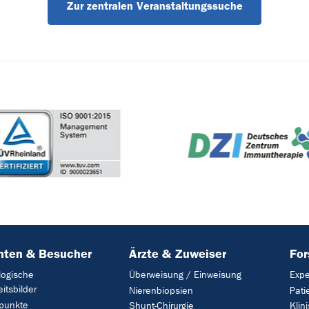
Zur zentralen Veranstaltungssuche
nten & Besucher
Ärzte & Zuweiser
Fo
logische
Überweisung / Einweisung
Expe
itsbilder
Nierenbiopsien
Pati
punkte
Shunt-Chirurgie
Klin