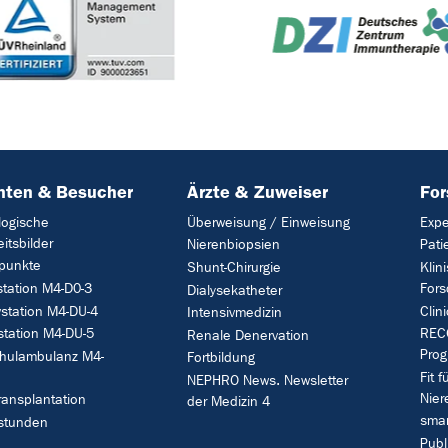
nten & Besucher
Ärzte & Zuweiser
Fo
logische
Überweisung / Einweisung
Expe
itsbilder
Nierenbiopsien
Pati
punkte
Shunt-Chirurgie
Klin
tation M4-D0-3
Fors
Dialysekatheter
vstation M4-DU-4
Clin
Intensivmedizin
station M4-DU-5
RECO
Renale Denervation
Pro
hulambulanz M4-
Fortbildung
Fit f
NEPHRO News. Newsletter
Nier
ransplantation
der Medizin 4
smar
stunden
Publ