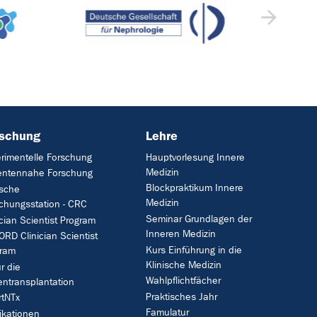
rschung
Lehre
rimentelle Forschung
Hauptvorlesung Innere
Medizin
entennahe Forschung
Blockpraktikum Innere
ische
Medizin
chungsstation - CRC
Seminar Grundlagen der
ician Scientist Program
Inneren Medizin
RD Clinician Scientist
Kurs Einführung in die
gram
Klinische Medizin
ür die
Wahlpflichtfächer
entransplantation
Praktisches Jahr
tNTx
Famulatur
ikationen