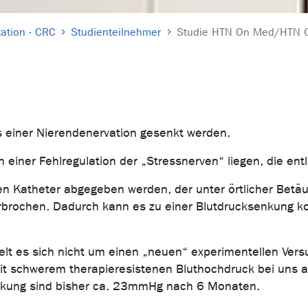
ation - CRC
Studienteilnehmer
Studie HTN On Med/HTN 
ls einer Nierendenervation gesenkt werden.
 einer Fehlregulation der „Stressnerven“ liegen, die ent
en Katheter abgegeben werden, der unter örtlicher Betäub
brochen. Dadurch kann es zu einer Blutdrucksenkung kom
lt es sich nicht um einen „neuen“ experimentellen Versu
mit schwerem therapieresistenen Bluthochdruck bei uns an
senkung sind bisher ca. 23mmHg nach 6 Monaten.