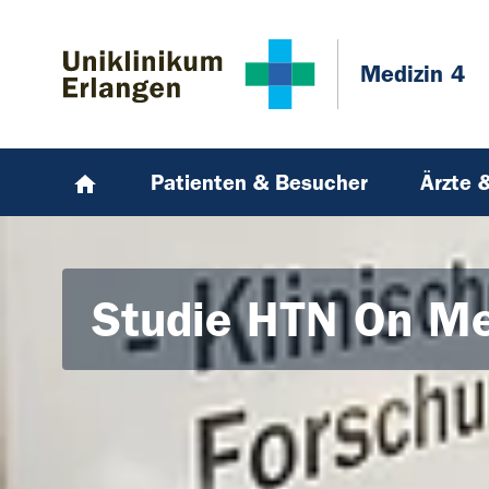
Zum Hauptinhalt springen
Skip to page footer
Medizin 4
Patienten & Besucher
Ärzte 
Studie HTN On M