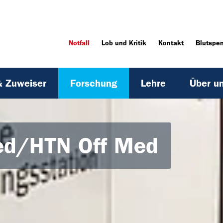
Notfall
Lob und Kritik
Kontakt
Blutspe
& Zuweiser
Forschung
Lehre
Über u
ed/HTN Off Med