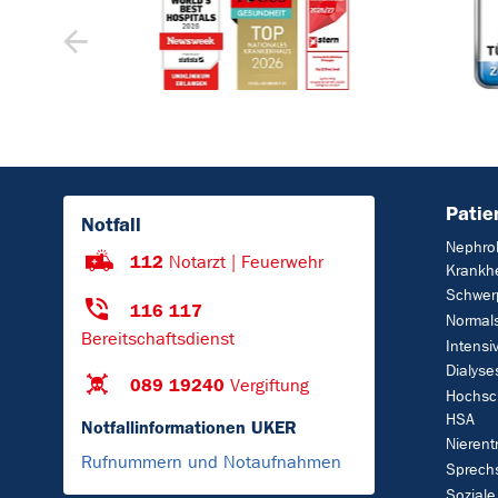
Patie
Notfall
Nephro
112
Notarzt | Feuerwehr
Krankhe
Schwer
116 117
Normals
Bereitschaftsdienst
Intensi
Dialyse
089 19240
Vergiftung
Hochsc
HSA
Notfallinformationen UKER
Nierent
Rufnummern und Notaufnahmen
Sprech
Soziale