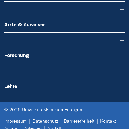
Ärzte & Zuweiser
Ärzte & Zuweiser
Forschung
Forschung
Lehre
Lehre
© 2026 Universitätsklinikum Erlangen
Impressum
Datenschutz
Barrierefreiheit
Kontakt
Anfahrt
Sitemap
Notfall