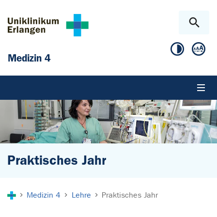
Zum Hauptinhalt springen
Skip to page footer
Medizin 4
Praktisches Jahr
Sie sind hier:
Medizin 4
Lehre
Praktisches Jahr